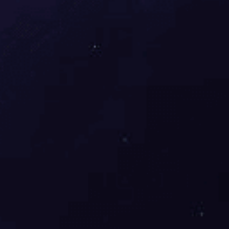
两者之间的对比。（1）灵活性：行级空调匹配数据中心演进，
师9支，自有9个专业施工队伍，工程绝不外包，严格施工，确保
、降噪、防尘。灯具、烟感、温感探头等均安装在机房顶面，由