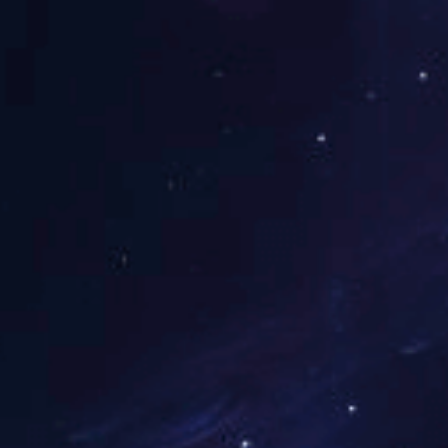
MK官方端网站登录入口
您现在的位置：
MK官方端网站登录入口
>
MK官方端网站登录入口
>
公司新闻
MK官方端网站登录入口
资讯分类


05-10
